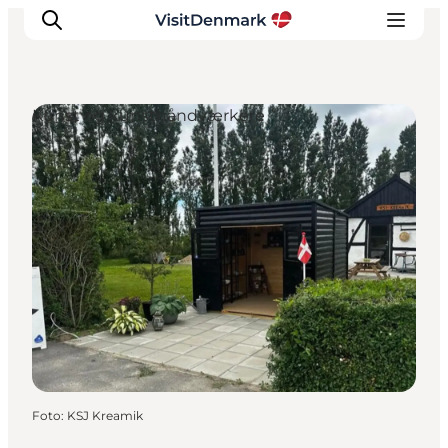
Kunst og kunsthåndværkere
Inspiration
Destinationer
Oplevelser
Overnatning
Planlæg ferien
Foto
:
KSJ Kreamik