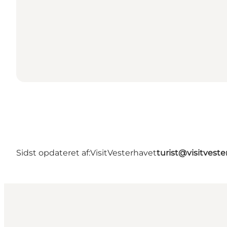
Sidst opdateret af:
VisitVesterhavet
turist@visitveste