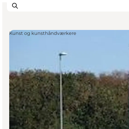
Kunst og kunsthåndværkere
Inspiration
Destinationer
Oplevelser
Overnatning
Planlæg ferien