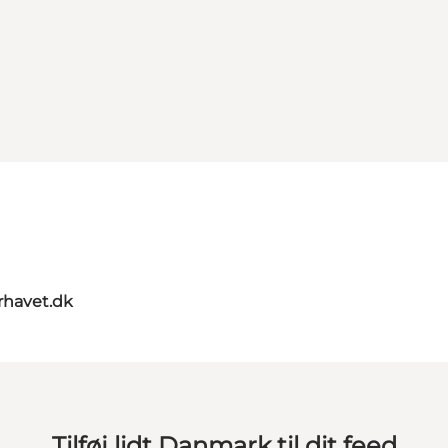
rhavet.dk
Tilføj lidt Danmark til dit feed