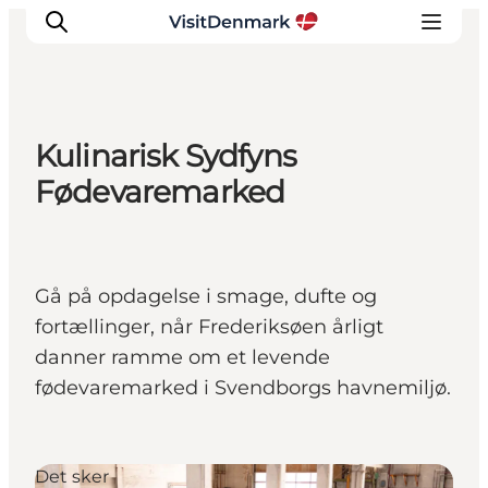
Kulinarisk Sydfyns
Inspiration
Fødevaremarked
Destinationer
Oplevelser
Overnatning
Gå på opdagelse i smage, dufte og
Planlæg ferien
fortællinger, når Frederiksøen årligt
danner ramme om et levende
fødevaremarked i Svendborgs havnemiljø.
Det sker