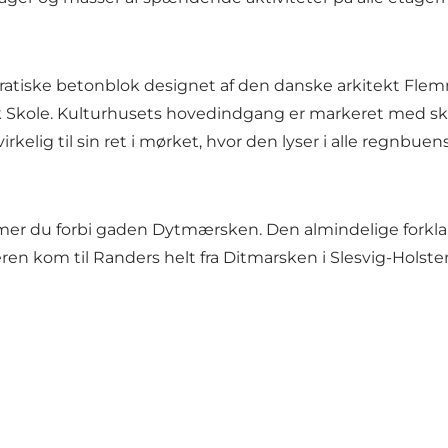
dratiske betonblok designet af den danske arkitekt Fle
Skole. Kulturhusets hovedindgang er markeret med sku
elig til sin ret i mørket, hvor den lyser i alle regnbuens
r du forbi gaden Dytmærsken. Den almindelige forklarin
n kom til Randers helt fra Ditmarsken i Slesvig-Holste