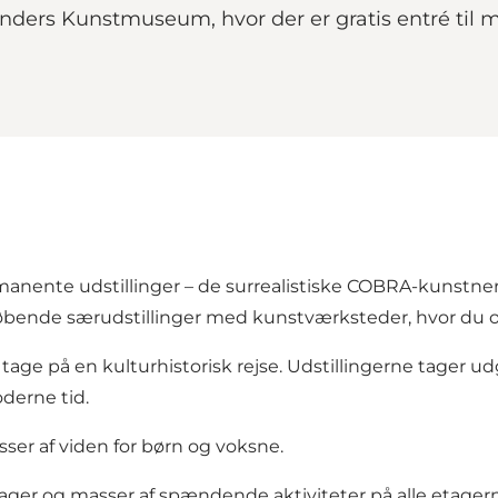
anders Kunstmuseum, hvor der er gratis entré til 
anente udstillinger – de surrealistiske COBRA-kunstne
bende særudstillinger med kunstværksteder, hvor du også
an tage på en kulturhistorisk rejse. Udstillingerne tager 
derne tid.
ser af viden for børn og voksne.
 etager og masser af spændende aktiviteter på alle etager