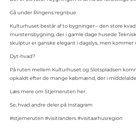
Gå under Ringens regnbue
Kulturhuset består af to bygninger – den store kva
murstensbygning, der i gamle dage husede Teknisk 
skulptur er ganske elegant i dagslys, men kommer virk
Dyt-hvad?
På ruten mellem Kulturhuset og Slotspladsen komme
opkaldt efter de mange købmænd, der i middelaldere
Læs mere om Stjerneruten her
.
Se, hvad andre deler på Instagram
#stjerneruten
#visitranders
#visitaarhusregion