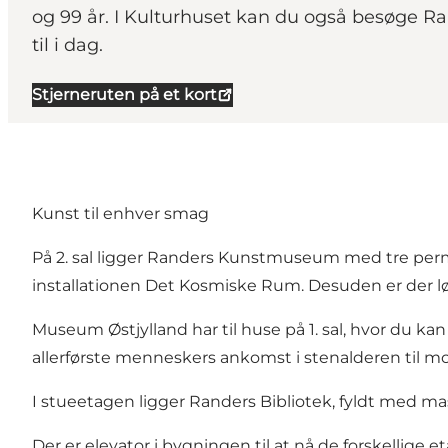
og 99 år. I Kulturhuset kan du også besøge R
til i dag.
Stjerneruten på et kort
Kunst til enhver smag
På 2. sal ligger Randers Kunstmuseum med tre perm
installationen Det Kosmiske Rum. Desuden er der lø
Museum Østjylland
har til huse på 1. sal, hvor du k
allerførste menneskers ankomst i stenalderen til mo
I stueetagen ligger Randers Bibliotek, fyldt med mas
Der er elevator i bygningen til at nå de forskellige