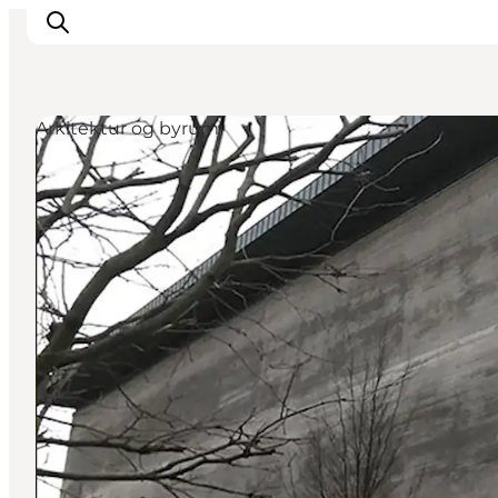
Arkitektur og byrum
Inspiration
Destinationer
Oplevelser
Overnatning
Planlæg ferien