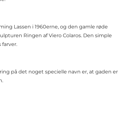
mming Lassen i 1960erne, og den gamle røde
lpturen Ringen af Viero Colaros. Den simple
 farver.
g på det noget specielle navn er, at gaden er
n.