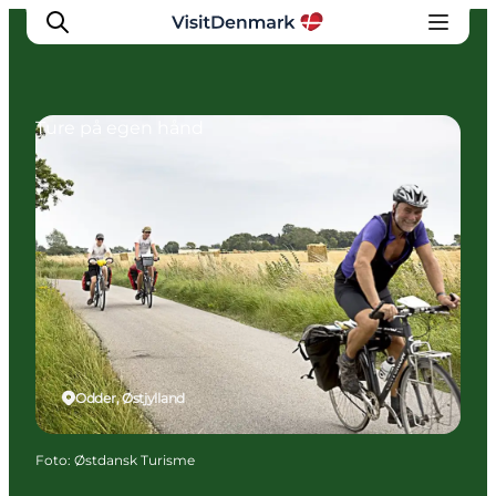
Ture på egen hånd
Inspiration
Destinationer
Oplevelser
Overnatning
Planlæg ferien
Odder, Østjylland
Foto
:
Østdansk Turisme