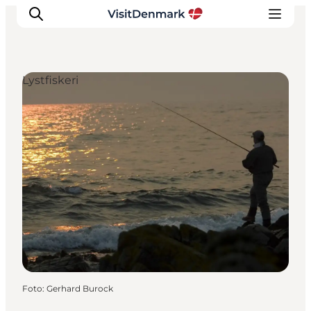
Lystfiskeri
Inspiration
Destinationer
Oplevelser
Overnatning
Planlæg ferien
Foto
:
Gerhard Burock