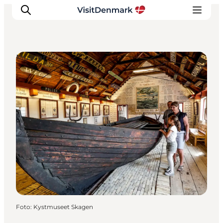
Museer
Inspiration
Destinationer
Oplevelser
Overnatning
Planlæg ferien
Foto
:
Kystmuseet Skagen