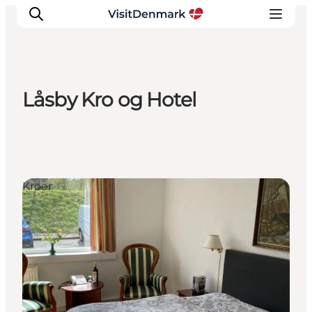
Låsby Kro og Hotel
Inspiration
Destinationer
Oplevelser
Overnatning
Kroer
Planlæg ferien