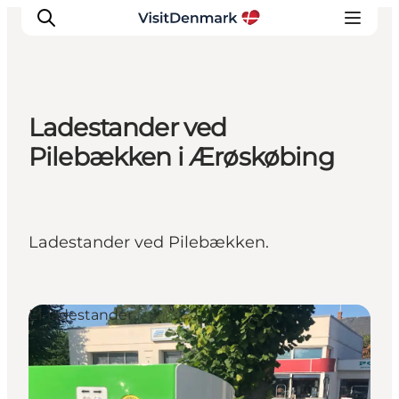
Ladestander ved
Inspiration
Pilebækken i Ærøskøbing
Destinationer
Oplevelser
Overnatning
Ladestander ved Pilebækken.
Planlæg ferien
El-ladestander