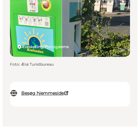
Ærøskøbing, Fyn og øerne
Foto
:
Ærø Turistbureau
Besøg hjemmeside