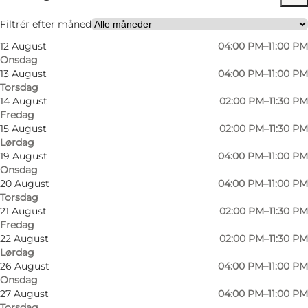
Min partner, Venner
Filtrér efter måned
12 August
04:00 PM–11:00 PM
Onsdag
13 August
04:00 PM–11:00 PM
Torsdag
14 August
02:00 PM–11:30 PM
Fredag
15 August
02:00 PM–11:30 PM
Lørdag
Foto
:
Lalou Vinbar
Foto
:
19 August
04:00 PM–11:00 PM
Onsdag
20 August
04:00 PM–11:00 PM
Forrige
Næste
Torsdag
21 August
02:00 PM–11:30 PM
Fredag
22 August
02:00 PM–11:30 PM
Lørdag
Hos Lalou Vin Bar er det muligt at prøve vin
26 August
04:00 PM–11:00 PM
Onsdag
som stammer fra hele Europa, fra provinser som
27 August
04:00 PM–11:00 PM
enten ejeren eller medarbejderne selv har
Torsdag