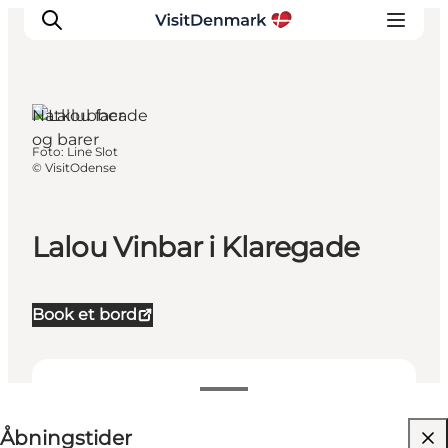
Natklubber
og barer
Foto
:
Line Slot
Inspiration
©
VisitOdense
Destinationer
Oplevelser
Lalou Vinbar i Klaregade
Overnatning
Planlæg ferien
Book et bord
Se åbningstider
Åbningstider
Besøg hjemmeside