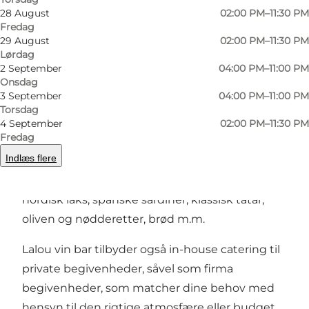
28 August
02:00 PM–11:30 PM
besøgt, boet i eller smagt sig frem til. Derfor kan
Fredag
du hos denne lille vin bar i Klaregade, nyde et
29 August
02:00 PM–11:30 PM
afprøvet godt glas vin, eller endda en flaske,
Lørdag
2 September
04:00 PM–11:00 PM
hvis lejligheden passer.
Onsdag
3 September
04:00 PM–11:00 PM
Udover vin er det også muligt at bestille
Torsdag
mindre retter fra en udvalgt menu,
4 September
02:00 PM–11:30 PM
Fredag
som komplimenterer vinens smag og
Indlæs flere
personalet hjælper gerne med at vælge.
Mulighederne er blandt andet franske oste,
nordisk laks, spanske sardiner, klassisk tatar,
oliven og nødderetter, brød m.m.
Lalou vin bar tilbyder også in-house catering til
private begivenheder, såvel som firma
begivenheder, som matcher dine behov med
hensyn til den rigtige atmosfære eller budget.