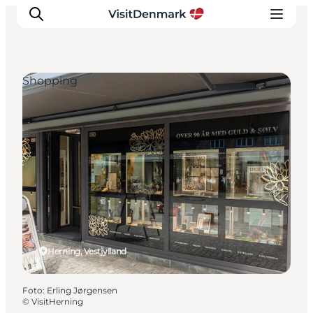
Shopping
Inspiration
Destinationer
Oplevelser
Overnatning
Planlæg ferien
Herning, Vestjylland
Foto
:
Erling Jørgensen
©
VisitHerning