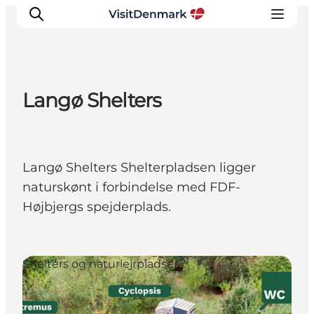
Langø Shelters
Inspiration
Destinationer
Oplevelser
Langø Shelters Shelterpladsen ligger
Overnatning
naturskønt i forbindelse med FDF-
Planlæg ferien
Højbjergs spejderplads.
Shelters og naturlejrpladser