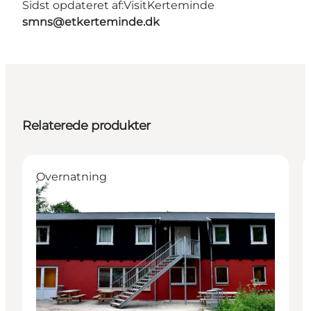
Sidst opdateret af:
VisitKerteminde
smns@etkerteminde.dk
Relaterede produkter
Overnatning