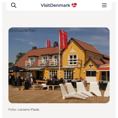
Restauranter
Inspiration
Destinationer
Oplevelser
Overnatning
Planlæg ferien
Foto
:
Larsens Plads