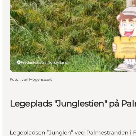
Frederikshavn, Nordjylland
Foto
:
Ivan Mogensbæk
Legeplads "Junglestien" på Pa
Legepladsen ”Junglen” ved Palmestranden i Fr