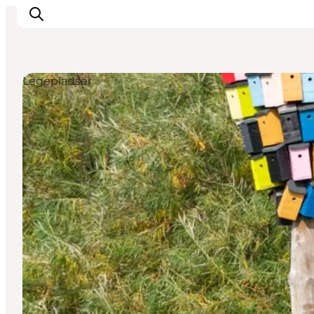
Legepladser
Inspiration
Destinationer
Oplevelser
Overnatning
Planlæg ferien