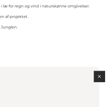
 i læ for regn og vind i naturskønne omgivelser.
n af projektet.
l Junglen.