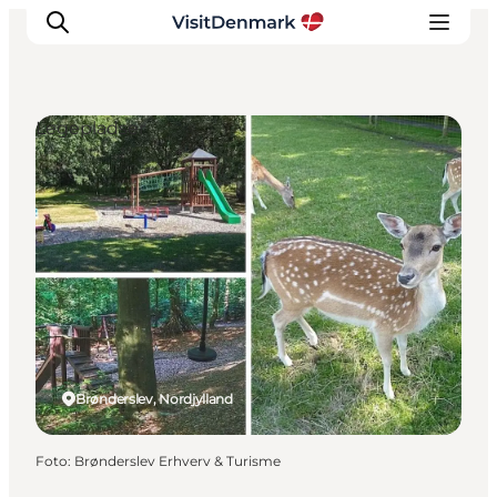
Legepladser
Inspiration
Destinationer
Oplevelser
Overnatning
Planlæg ferien
Brønderslev, Nordjylland
Foto
:
Brønderslev Erhverv & Turisme