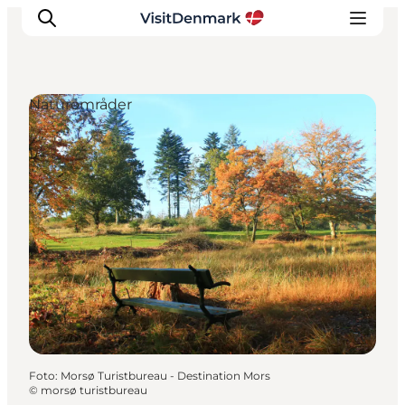
Naturområder
Inspiration
Destinationer
Oplevelser
Overnatning
Planlæg ferien
Foto
:
Morsø Turistbureau - Destination Mors
©
morsø turistbureau