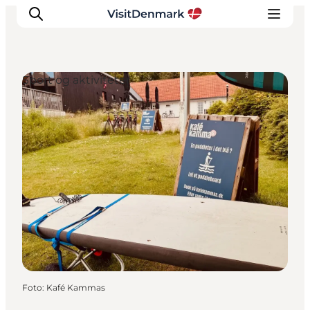
Sport og aktiviteter
Inspiration
Destinationer
Oplevelser
Overnatning
Planlæg ferien
Foto
:
Kafé Kammas