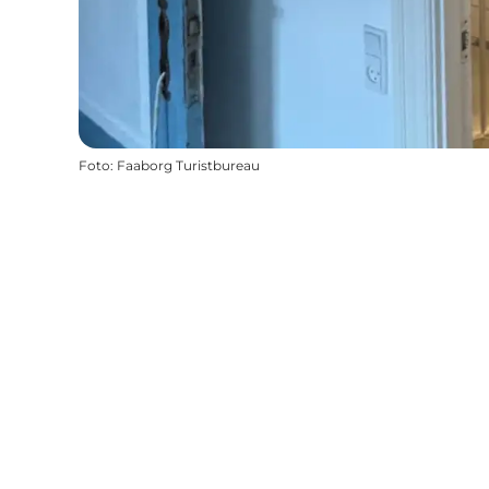
Foto
:
Faaborg Turistbureau