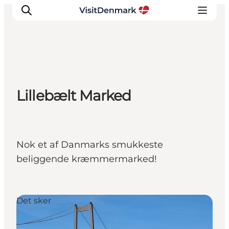
Inspiration
Lillebælt Marked
Destinationer
Oplevelser
Overnatning
Planlæg ferien
Nok et af Danmarks smukkeste
beliggende kræmmermarked!
Det sker