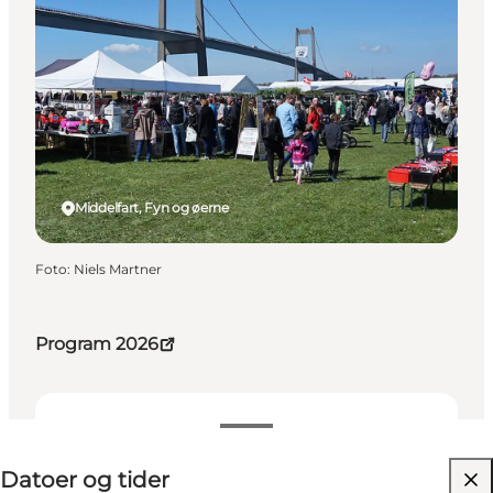
Middelfart, Fyn og øerne
Foto
:
Niels Martner
Program 2026
Datoer og tider
Datoer og tider
Besøg hjemmeside