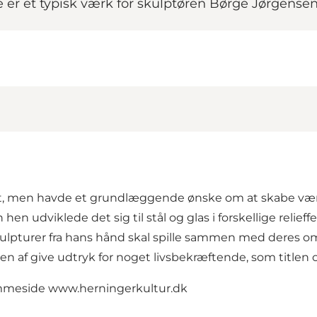
er et typisk værk for skulptøren Børge Jørgensen. 
nit, men havde et grundlæggende ønske om at skabe værke
en hen udviklede det sig til stål og glas i forskellige rel
kulpturer fra hans hånd skal spille sammen med deres o
n af give udtryk for noget livsbekræftende, som titlen o
emmeside
www.herningerkultur.dk