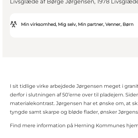
Livsglæde af Børge Jørgensen, 1978 Livsglæde 
Min virksomhed, Mig selv, Min partner, Venner, Børn
I sit tidlige virke arbejdede Jørgensen meget i gra
derfor i slutningen af 50’erne over til pladejern. Sid
materialekontrast. Jørgensen har et ønske om, at s
tyngde samt skarpe og bløde flader, ønsker Jørgense
Find mere information på Herning Kommunes hj