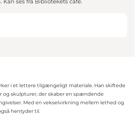
Kan ses fra Bibliotekets café.
r i et lettere tilgængeligt materiale. Han skiftede
ieffer og skulpturer, der skaber en spændende
mgivelser. Med en vekselvirkning mellem lethed og
gså hentyder til.