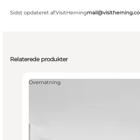
Sidst opdateret af:
VisitHerning
mail@visitherning.c
Relaterede produkter
Overnatning