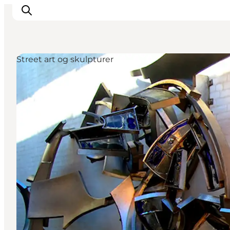
Street art og skulpturer
Inspiration
Destinationer
Oplevelser
Overnatning
Planlæg ferien