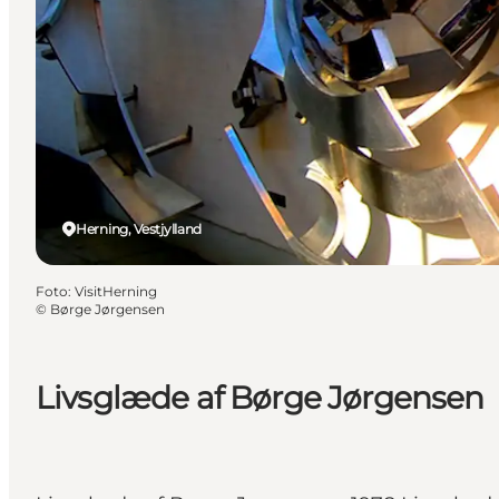
Herning, Vestjylland
Foto
:
VisitHerning
©
Børge Jørgensen
Livsglæde af Børge Jørgensen