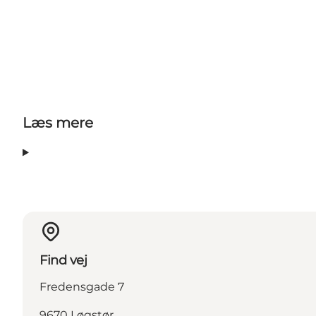
Læs mere
Find vej
Fredensgade 7
9670 Løgstør