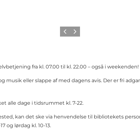
Forrige
Næste
lvbetjening fra kl. 07.00 til kl. 22.00 – også i weekenden!
l og musik eller slappe af med dagens avis. Der er fri adg
et alle dage i tidsrummet kl. 7-22.
eriested, kan det ske via henvendelse til bibliotekets per
-17 og lørdag kl. 10-13.