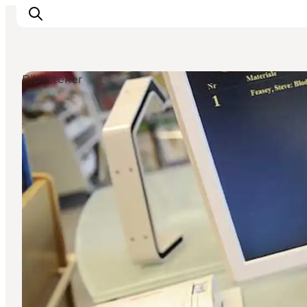
Biblioteker
Inspiration
Destinationer
Oplevelser
Overnatning
Planlæg ferien