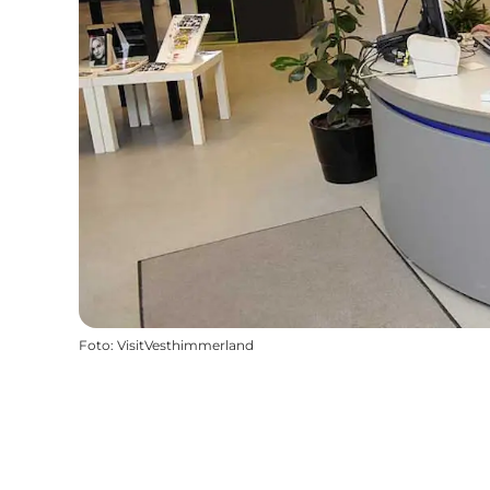
Foto
:
VisitVesthimmerland