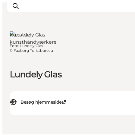
Kunst og
kunsthåndværkere
Foto
:
Lundely Glas
Inspiration
©
Faaborg Turistbureau
Destinationer
Oplevelser
Lundely Glas
Overnatning
Planlæg ferien
Besøg hjemmeside