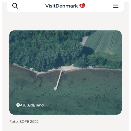
Strande og udendørsbade
Inspiration
Destinationer
Oplevelser
Overnatning
Planlæg ferien
Als, Sydjylland
Foto
:
SDFE 2022