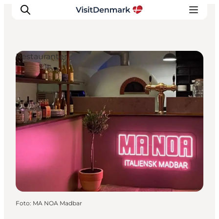
Restauranter
Inspiration
Destinationer
Oplevelser
Overnatning
Planlæg ferien
Foto
:
MA NOA Madbar