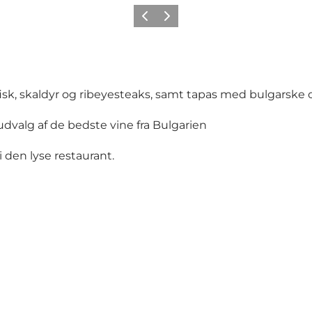
Forrige
Næste
fisk, skaldyr og ribeyesteaks, samt tapas med bulgarske 
 udvalg af de bedste vine fra Bulgarien
i den lyse restaurant.