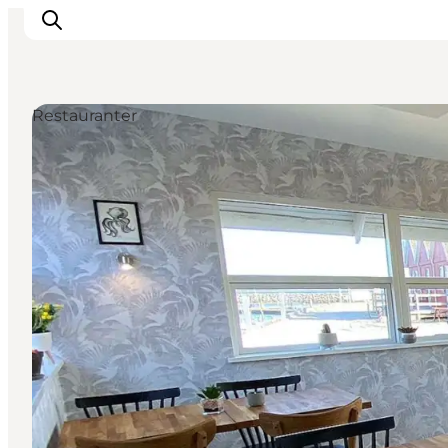
Restauranter
Inspiration
Destinationer
Oplevelser
Overnatning
Planlæg ferien