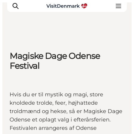
Inspiration
Magiske Dage Odense
Destinationer
Festival
Oplevelser
Overnatning
Planlæg ferien
Hvis du er til mystik og magi, store
knoldede trolde, feer, højhattede
troldmænd og hekse, så er Magiske Dage
Odense et oplagt valg i efterårsferien.
Festivalen arrangeres af Odense