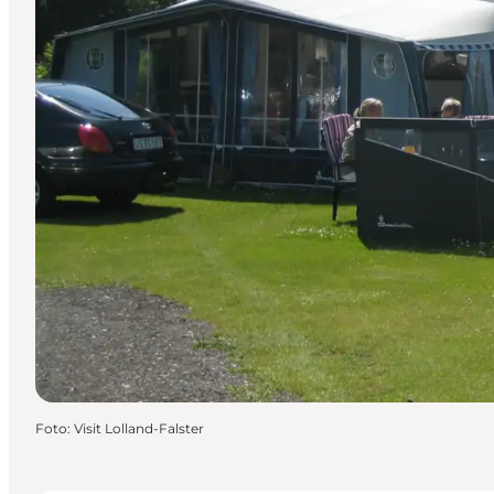
Foto
:
Visit Lolland-Falster