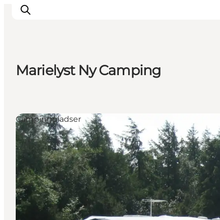
Marielyst Ny Camping
Inspiration
Destinationer
Oplevelser
Campingpladser
Overnatning
Planlæg ferien