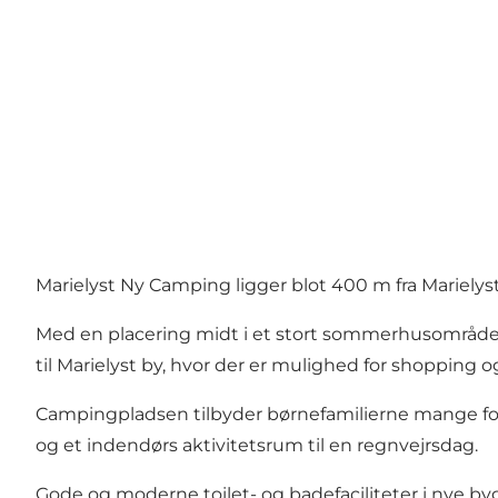
Marielyst Ny Camping ligger blot 400 m fra Mariely
Med en placering midt i et stort sommerhusområde e
til Marielyst by, hvor der er mulighed for shopping og
Campingpladsen tilbyder børnefamilierne mange for
og et indendørs aktivitetsrum til en regnvejrsdag.
Gode og moderne toilet- og badefaciliteter i nye byg