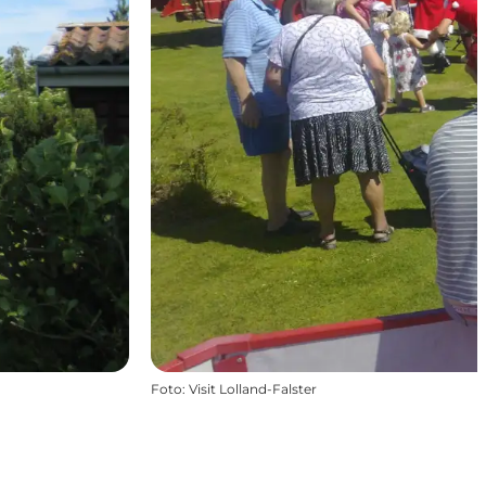
Foto
:
Visit Lolland-Falster