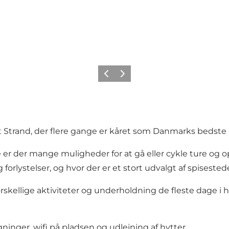
Forrige
Næste
st Strand, der flere gange er kåret som Danmarks bedste
r der mange muligheder for at gå eller cykle ture og op
 forlystelser, og hvor der er et stort udvalgt af spisested
skellige aktiviteter og underholdning de fleste dage 
ninger, wifi på pladsen og udlejning af hytter.