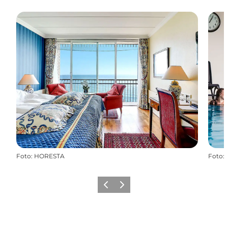
Foto
:
HORESTA
Foto
:
Forrige
Næste