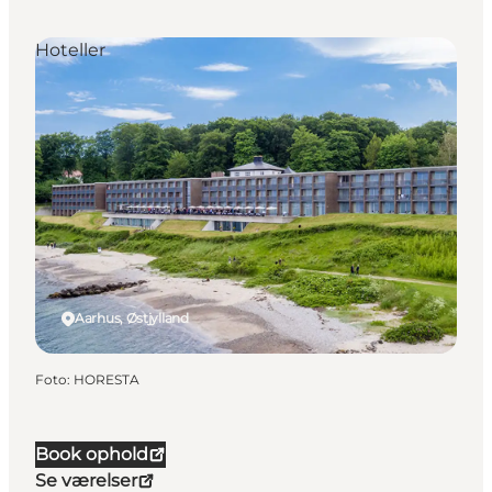
Hoteller
Aarhus, Østjylland
Foto
:
HORESTA
Book ophold
Se værelser