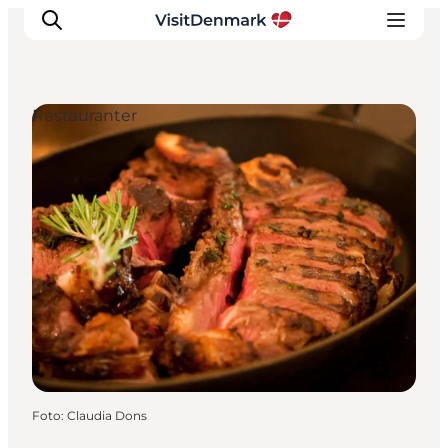
Restauranter
Inspiration
Destinationer
Oplevelser
Overnatning
Planlæg ferien
Foto
:
Claudia Dons