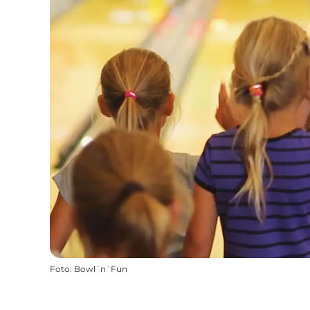
Foto
:
Bowl´n´Fun