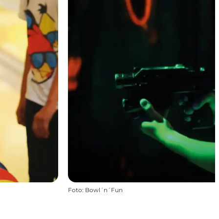
Foto
:
Bowl´n´Fun