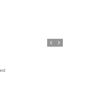
Forrige
Næste
ed: