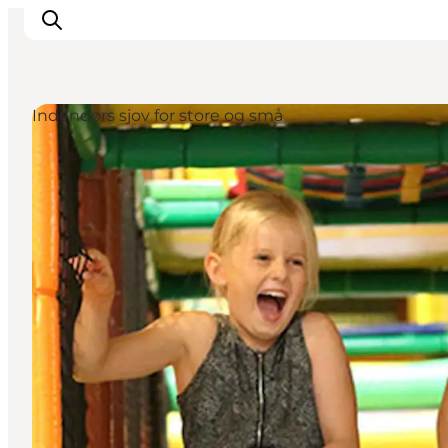
Indendørs sjov for store og små
Inspiration
Destinationer
Oplevelser
Overnatning
Planlæg ferien