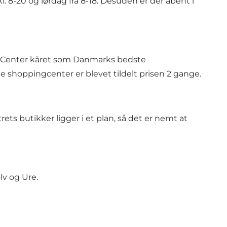
l. 8-20 og lørdag fra 8-18. Desuden er der åbent i
ngCenter kåret som Danmarks bedste
 shoppingcenter er blevet tildelt prisen 2 gange.
ets butikker ligger i et plan, så det er nemt at
ølv og Ure
.