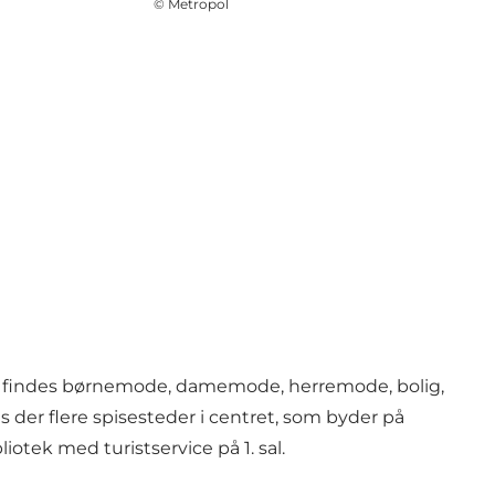
©
Metropol
 Der findes børnemode, damemode, herremode, bolig,
s der flere spisesteder i centret, som byder på
iotek med turistservice på 1. sal.