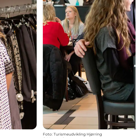
Foto
:
Turismeudvikling Hjørring