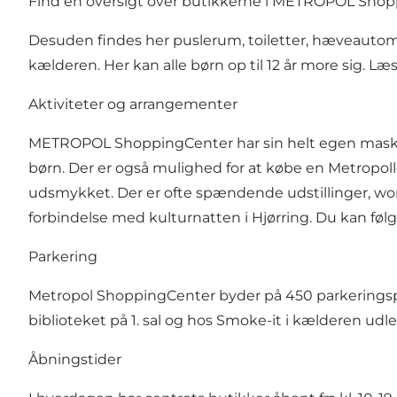
Find en
oversigt over butikkerne
i METROPOL Shopp
Desuden findes her puslerum, toiletter, hæveautomat
kælderen. Her kan alle børn op til 12 år more sig. 
Aktiviteter og arrangementer
METROPOL ShoppingCenter har sin helt egen maskot, 
børn. Der er også mulighed for at købe en Metropoll
udsmykket. Der er ofte spændende udstillinger, wor
forbindelse med kulturnatten i Hjørring. Du kan fø
Parkering
Metropol ShoppingCenter byder på 450 parkeringsplad
biblioteket på 1. sal og hos Smoke-it i kælderen udle
Åbningstider