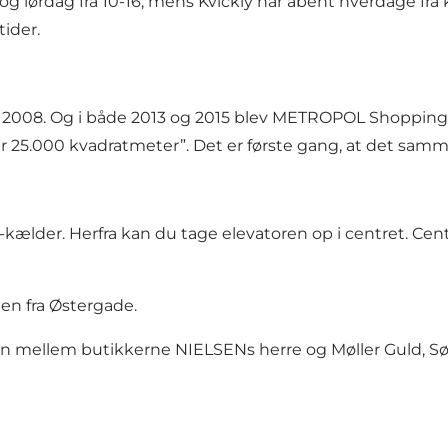
og lørdag fra 10-16, mens Kvickly har åbent hverdage fra k
tider
.
s 2008. Og i både 2013 og 2015 blev METROPOL Shoppi
25.000 kvadratmeter”. Det er første gang, at det samme
-kælder. Herfra kan du tage elevatoren op i centret. Centr
en fra Østergade.
ngen mellem butikkerne
NIELSENs herre
og
Møller Guld, S