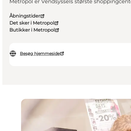
Metropol er Vendsyssels største shoppingcente
Åbningstider
Det sker i Metropol
Butikker i Metropol
Besøg hjemmeside