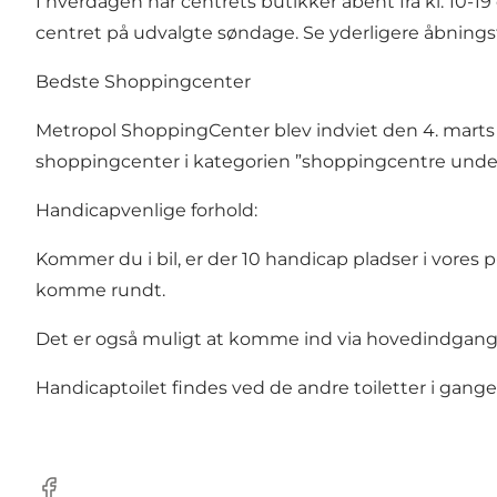
I hverdagen har centrets butikker åbent fra kl. 10-19 
centret på udvalgte søndage. Se yderligere
åbnings
Bedste Shoppingcenter
Metropol ShoppingCenter blev indviet den 4. mart
shoppingcenter i kategorien ”shoppingcentre under 
Handicapvenlige forhold:
Kommer du i bil, er der 10 handicap pladser i vores p
komme rundt.
Det er også muligt at komme ind via hovedindgang
Handicaptoilet findes ved de andre toiletter i ga