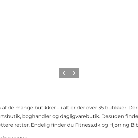
Forrige
Næste
en af de mange butikker – i alt er der over 35 butikker.
sportsbutik, boghandler og dagligvarebutik. Desuden finde
ttere retter. Endelig finder du Fitness.dk og Hjørring Bibl