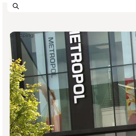
Shopping
Inspiration
Destinationer
Oplevelser
Overnatning
Planlæg ferien