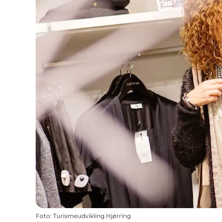
Foto
:
Turismeudvikling Hjørring