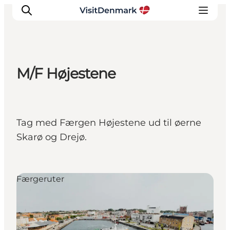
M/F Højestene
Inspiration
Destinationer
Oplevelser
Tag med Færgen Højestene ud til øerne
Overnatning
Skarø og Drejø.
Planlæg ferien
Færgeruter