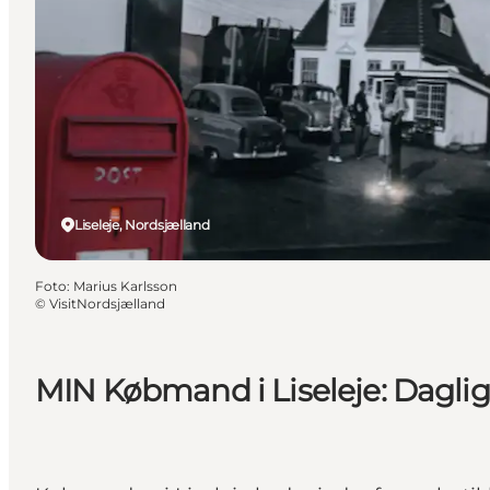
Liseleje, Nordsjælland
Foto
:
Marius Karlsson
©
VisitNordsjælland
MIN Købmand i Liseleje: Dagligva