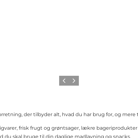
Forrige
Næste
retning, der tilbyder alt, hvad du har brug for, og mere t
varer, frisk frugt og grøntsager, lækre bageriprodukter s
hvad du skal bruge til din daglige madlavning og snacks.