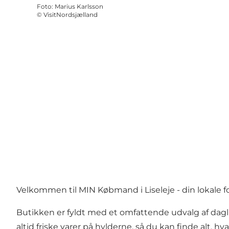
Foto
:
Marius Karlsson
©
VisitNordsjælland
Velkommen til MIN Købmand i Liseleje - din lokale for
Butikken er fyldt med et omfattende udvalg af daglig
altid friske varer på hylderne, så du kan finde alt, 