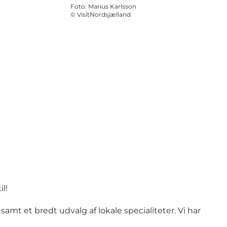
Foto
:
Marius Karlsson
©
VisitNordsjælland
il!
amt et bredt udvalg af lokale specialiteter. Vi har