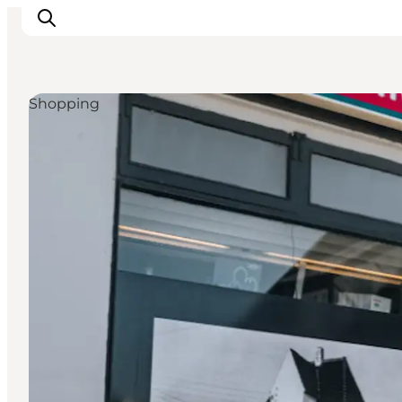
Shopping
Inspiration
Destinationer
Oplevelser
Overnatning
Planlæg ferien