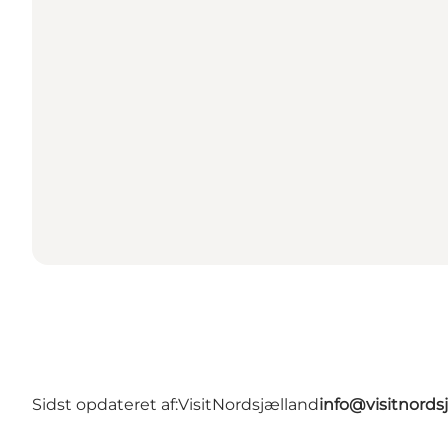
Sidst opdateret af:
VisitNordsjælland
info@visitnords