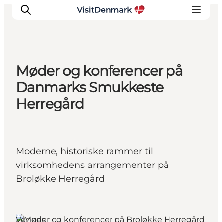
Møder og konferencer på
Inspiration
Danmarks Smukkeste
Destinationer
Herregård
Oplevelser
Overnatning
Planlæg ferien
Moderne, historiske rammer til
virksomhedens arrangementer på
Broløkke Herregård
Venues