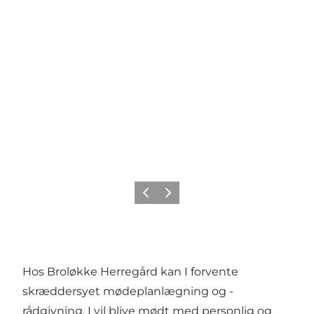
Forrige
Næste
Hos Broløkke Herregård kan I forvente
skræddersyet mødeplanlægning og -
rådgivning. I vil blive mødt med personlig og