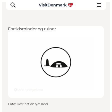
Fortidsminder og ruiner
Inspiration
Destinationer
Oplevelser
Overnatning
Planlæg ferien
Sorø, Vestsjælland
Foto
:
Destination Sjælland