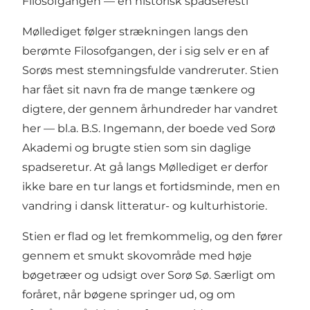
Filosofgangen — en historisk spadseresti
Møllediget følger strækningen langs den
berømte Filosofgangen, der i sig selv er en af
Sorøs mest stemningsfulde vandreruter. Stien
har fået sit navn fra de mange tænkere og
digtere, der gennem århundreder har vandret
her — bl.a. B.S. Ingemann, der boede ved Sorø
Akademi og brugte stien som sin daglige
spadseretur. At gå langs Møllediget er derfor
ikke bare en tur langs et fortidsminde, men en
vandring i dansk litteratur- og kulturhistorie.
Stien er flad og let fremkommelig, og den fører
gennem et smukt skovområde med høje
bøgetræer og udsigt over Sorø Sø. Særligt om
foråret, når bøgene springer ud, og om