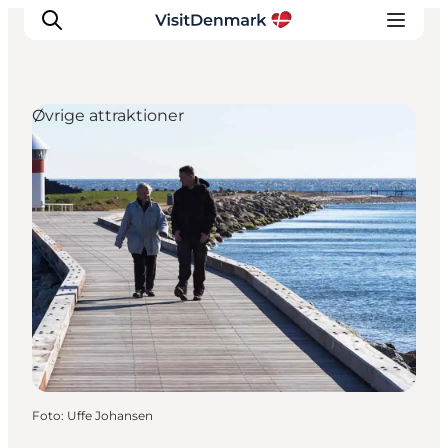
Øvrige attraktioner
Inspiration
Destinationer
Oplevelser
Overnatning
Planlæg ferien
Foto
:
Uffe Johansen