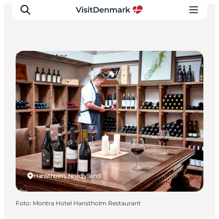
Restauranter
Inspiration
Destinationer
Oplevelser
Overnatning
Planlæg ferien
Hanstholm, Nordjylland
Foto
:
Montra Hotel Hanstholm Restaurant