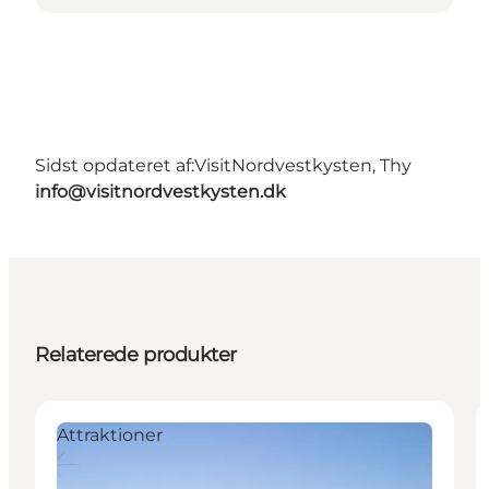
Sidst opdateret af:
VisitNordvestkysten, Thy
info@visitnordvestkysten.dk
Relaterede produkter
Attraktioner