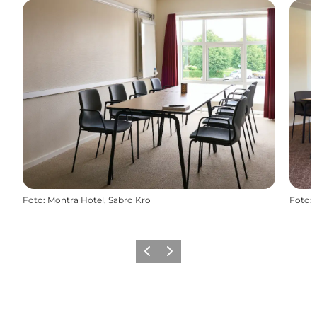
Foto
:
Montra Hotel, Sabro Kro
Foto
:
Forrige
Næste