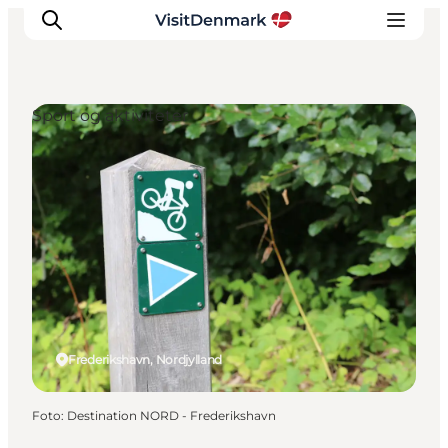
Sport og aktiviteter
Inspiration
Destinationer
Oplevelser
Overnatning
Planlæg ferien
Frederikshavn, Nordjylland
Foto
:
Destination NORD - Frederikshavn