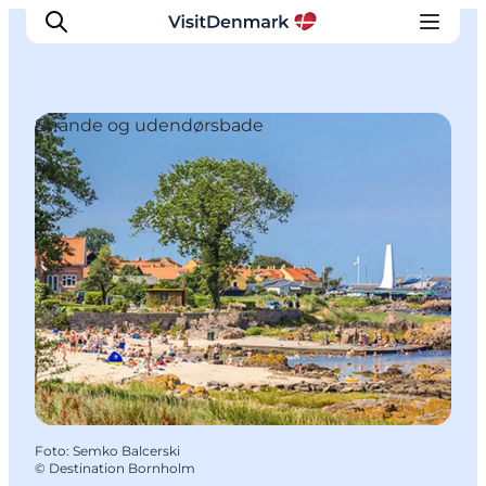
Strande og udendørsbade
Inspiration
Destinationer
Oplevelser
Overnatning
Planlæg ferien
Foto
:
Semko Balcerski
©
Destination Bornholm