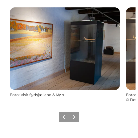
Foto
:
Visit Sydsjælland & Møn
Foto
:
©
Des
Forrige
Næste