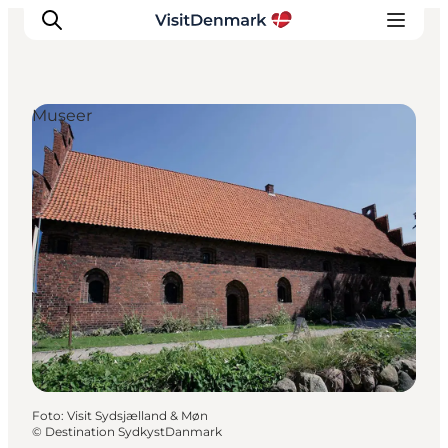
Museer
Inspiration
Destinationer
Oplevelser
Overnatning
Planlæg ferien
Foto
:
Visit Sydsjælland & Møn
©
Destination SydkystDanmark