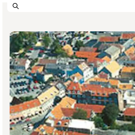
Sport og aktiviteter
Inspiration
Destinationer
Oplevelser
Overnatning
Planlæg ferien