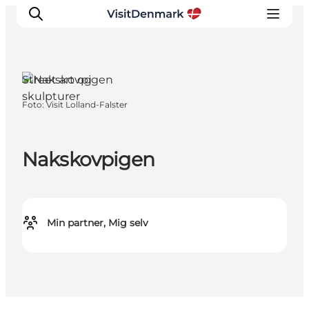
Street art og
skulpturer
Foto
:
Visit Lolland-Falster
Inspiration
Destinationer
Oplevelser
Nakskovpigen
Overnatning
Planlæg ferien
Min partner, Mig selv