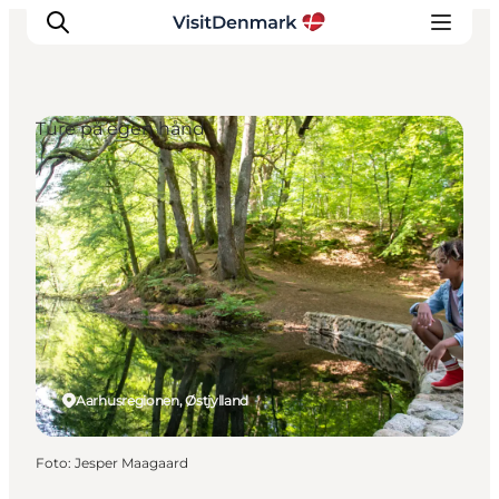
Ture på egen hånd
Inspiration
Destinationer
Oplevelser
Overnatning
Planlæg ferien
Aarhusregionen, Østjylland
Foto
:
Jesper Maagaard