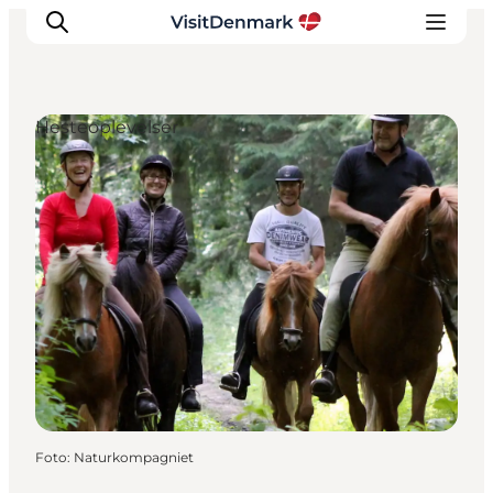
Hesteoplevelser
Inspiration
Destinationer
Oplevelser
Overnatning
Planlæg ferien
Foto
:
Naturkompagniet