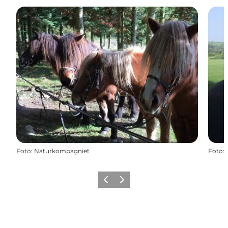
Foto
:
Naturkompagniet
Foto
:
Forrige
Næste