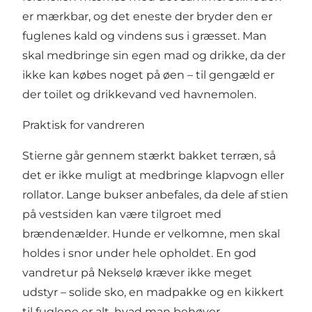
er mærkbar, og det eneste der bryder den er
fuglenes kald og vindens sus i græsset. Man
skal medbringe sin egen mad og drikke, da der
ikke kan købes noget på øen – til gengæld er
der toilet og drikkevand ved havnemolen.
Praktisk for vandreren
Stierne går gennem stærkt bakket terræn, så
det er ikke muligt at medbringe klapvogn eller
rollator. Lange bukser anbefales, da dele af stien
på vestsiden kan være tilgroet med
brændenælder. Hunde er velkomne, men skal
holdes i snor under hele opholdet. En god
vandretur på Nekselø kræver ikke meget
udstyr – solide sko, en madpakke og en kikkert
til fuglene er alt, hvad man behøver.