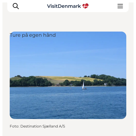
Ture på egen hånd
Inspiration
Destinationer
Oplevelser
Overnatning
Planlæg ferien
Foto
:
Destination Sjælland A/S