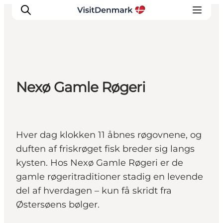
Inspiration
Nexø Gamle Røgeri
Destinationer
Oplevelser
Overnatning
Hver dag klokken 11 åbnes røgovnene, og
Planlæg ferien
duften af friskrøget fisk breder sig langs
kysten. Hos Nexø Gamle Røgeri er de
gamle røgeritraditioner stadig en levende
del af hverdagen – kun få skridt fra
Østersøens bølger.