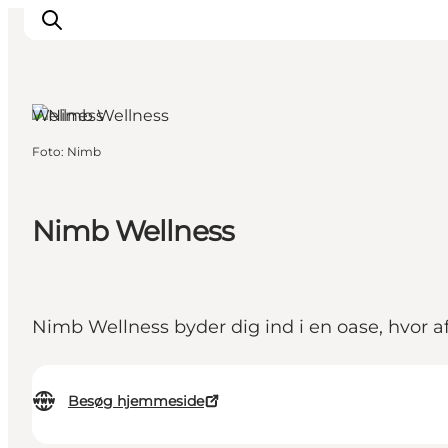
Wellness
Foto
:
Nimb
Inspiration
Destinationer
Oplevelser
Nimb Wellness
Overnatning
Planlæg ferien
Nimb Wellness byder dig ind i en oase, hvor af
Besøg hjemmeside