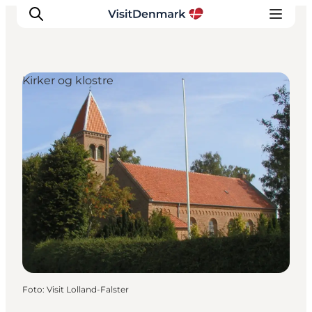
Kirker og klostre
Inspiration
Destinationer
Oplevelser
Overnatning
Planlæg ferien
Foto
:
Visit Lolland-Falster