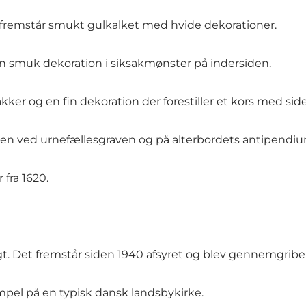
n fremstår smukt gulkalket med hvide dekorationer.
n smuk dekoration i siksakmønster på indersiden.
ker og en fin dekoration der forestiller et kors med si
en ved urnefællesgraven og på alterbordets antipendium
fra 1620.
t. Det fremstår siden 1940 afsyret og blev gennemgriben
pel på en typisk dansk landsbykirke.