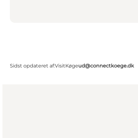
Sidst opdateret af:
VisitKøge
ud@connectkoege.dk