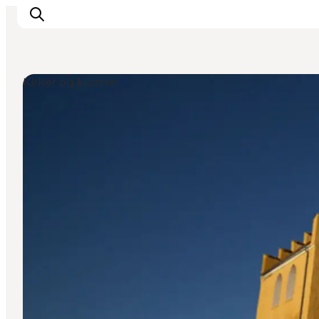
Kirker og klostre
Inspiration
Destinationer
Oplevelser
Overnatning
Planlæg ferien